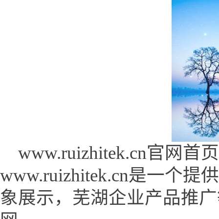
www.ruizhitek.cn官网首页 (w
www.ruizhitek.cn
象展示，芜湖企业产品推广